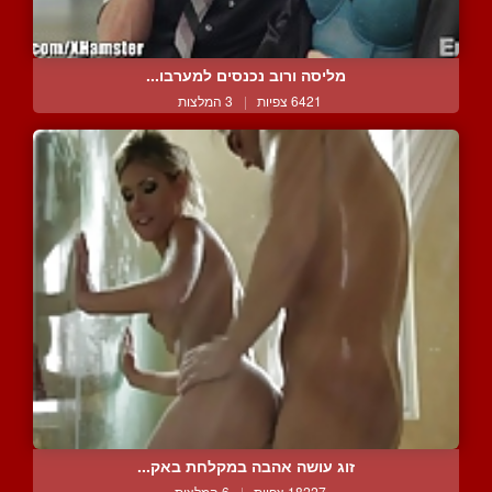
מליסה ורוב נכנסים למערבו...
6421 צפיות
|
3 המלצות
זוג עושה אהבה במקלחת באק...
18227 צפיות
|
6 המלצות