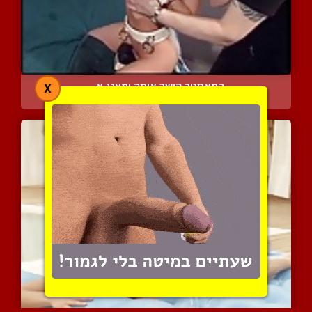
המאסטר קושר אותה ומענג א...
X
11464 צפיות
|
4 המלצות