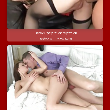
הארדקור מאוד קינקי וארוט...
5729 צפיות
|
5 המלצות