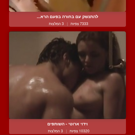
להתנשק עם בחורה בפעם הרא...
7333 צפיות
|
3 המלצות
וידוי ארוטי - השותפים
10320 צפיות
|
3 המלצות