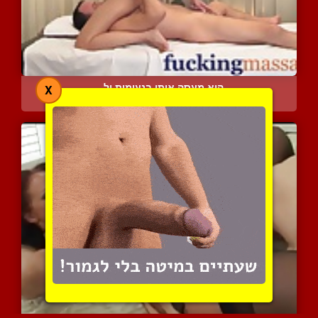
היא מעסה אותו בנעימות ול...
X
9766 צפיות
|
10 המלצות