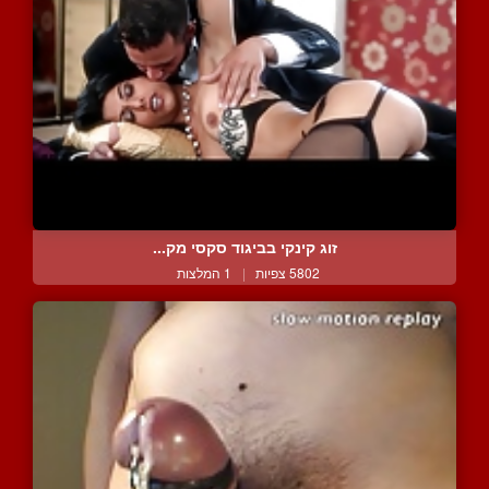
זוג קינקי בביגוד סקסי מק...
5802 צפיות
|
1 המלצות