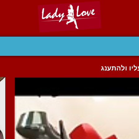
יו ולהתענג