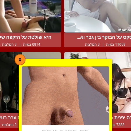
קס על הבוקר בין גבר וא...
היא שולטת על הזקפה שלו 
11058 צפיות
|
3 המלצות
6814 צפיות
|
3 המלצות
X
ה יפנית משתעשעת במיטה...
הם מאגנים להם ערב רומנט
7383 צפיות
|
1 המלצות
7229 צפיות
|
2 המלצות