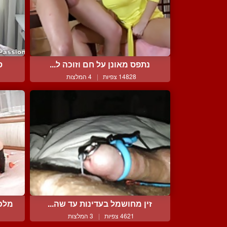
נתפס מאונן על חם וזוכה ל...
ס
14828 צפיות
|
4 המלצות
זין מחושמל בעדינות עד שה...
מלכ
4621 צפיות
|
3 המלצות