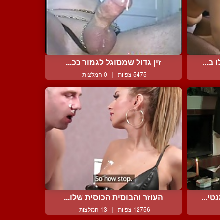
ב...
זין גדול שמסוגל לגמור ככ...
5475 צפיות
|
0 המלצות
י...
העוזר והבוסית הכוסית שלו...
12756 צפיות
|
13 המלצות