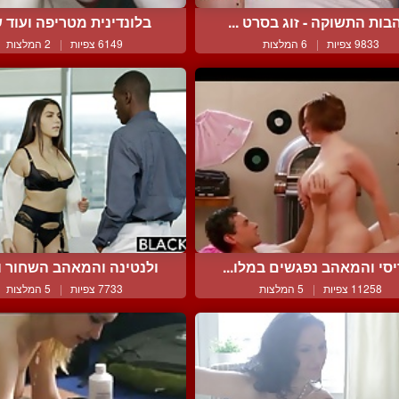
בות התשוקה - זוג בסרט ...
בלונדינית מטריפה ועוד שנ
9833 צפיות
|
6 המלצות
6149 צפיות
|
2 המלצות
סי והמאהב נפגשים במלו...
ולנטינה והמאהב השחור וה
11258 צפיות
|
5 המלצות
7733 צפיות
|
5 המלצות