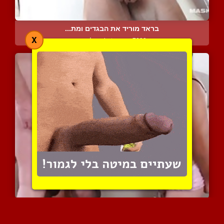
בראד מוריד את הבגדים ומת...
X
7238 צפיות
|
4 המלצות
תסתכל איך אני מזדיינת עם...
7882 צפיות
|
5 המלצות