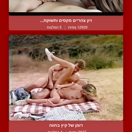
זיון צהריים מקסים ותשוקת...
12929 צפיות
|
5 המלצות
רומן של קיץ בחווה
7627 צפיות
|
4 המלצות