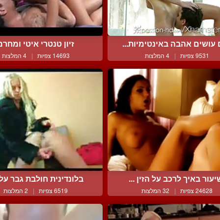
עושים אהבה באינטימיות...
זיון טנטרי איטי ומחרמ
9531 צפיות
|
4 המלצות
14693 צפיות
|
4 המלצות
יעור באיך לרכב על הזין ...
בלונדינית חולבת גבר על א
24628 צפיות
|
32 המלצות
6519 צפיות
|
2 המלצות