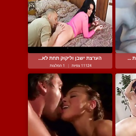
...
הערצת ישבן וליקוק תחת לא...
11124 צפיות
|
1 המלצות