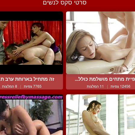
סרטי סקס לנשים
יית מתחים מושלמת כולל...
זה מתחיל בארוחת ערב תמי
12456 צפיות
|
11 המלצות
7765 צפיות
|
8 המלצות