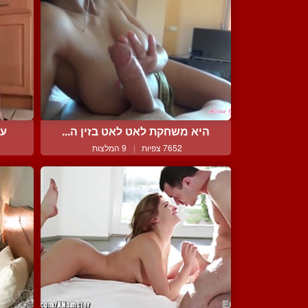
היא משחקת לאט לאט בזין ה...
עב
7652 צפיות
|
9 המלצות