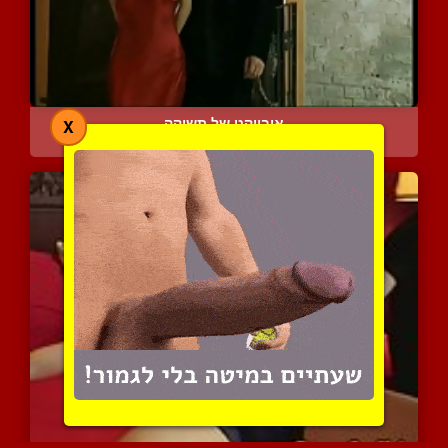
אובייקט של תשוקה
X
7088 צפיות
|
8 המלצות