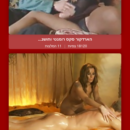
הארדקור סקס רומנטי וחושנ...
18120 צפיות
|
11 המלצות