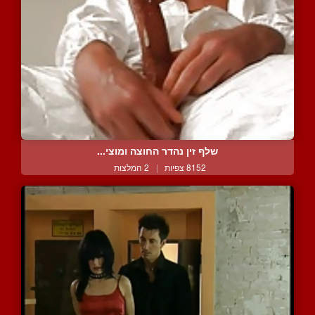
שלף זין נהדר החוצה ומוצי...
8152 צפיות
|
2 המלצות