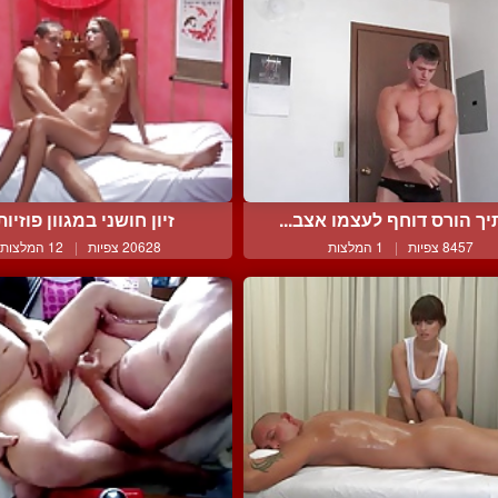
ך הורס דוחף לעצמו אצב...
זיון חושני במגוון פוזיות.
8457 צפיות
|
1 המלצות
20628 צפיות
|
12 המלצות