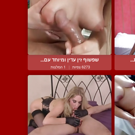
..
שפשוף זין עדין ומיוחד עם...
6273 צפיות
|
1 המלצות