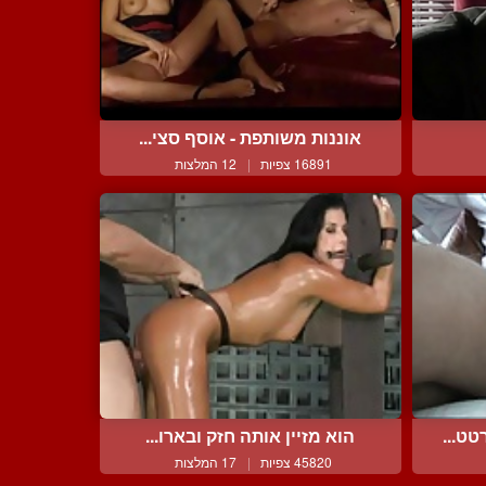
אוננות משותפת - אוסף סצי...
16891 צפיות
|
12 המלצות
ט...
הוא מזיין אותה חזק ובארו...
45820 צפיות
|
17 המלצות