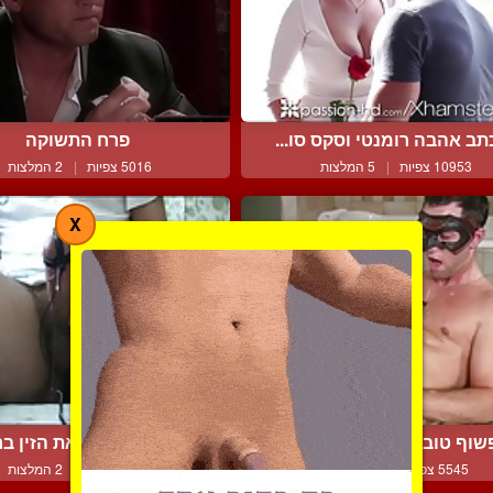
ב אהבה רומנטי וסקס סו...
פרח התשוקה
10953 צפיות
|
5 המלצות
5016 צפיות
|
2 המלצות
X
וף טוב עם גמירה על הב...
מחשמל לעצמו את הזין ברט
5545 צפיות
|
1 המלצות
6466 צפיות
|
2 המלצות