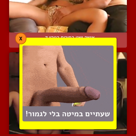
אישה ושני בחורים בטריו ד...
X
8374 צפיות
|
5 המלצות