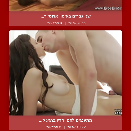
שני גברים בעיסוי ארוטי ר...
7366 צפיות
|
3 המלצות
מתענגים להם יחדיו ברגע ק...
10651 צפיות
|
2 המלצות