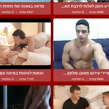
יע הזמן לעלות לרכבת הא...
מראה בגאווה את התחת הי
9688 צפיות
|
8 המלצות
4547 צפיות
|
0 המלצות
ירי עירום מאונן ומלקק ...
הנאות לוהטות במיטה עם ה
6884 צפיות
|
4 המלצות
7135 צפיות
|
4 המלצות