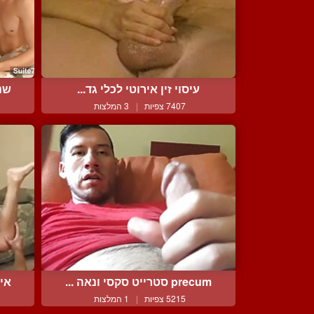
עיסוי זין אירוטי לכלי גד...
שני
7407 צפיות
|
3 המלצות
precum סטרייט סקסי ונאה ...
איש
5215 צפיות
|
1 המלצות