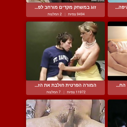
פה...
זוג במשחק מקדים מורחב לפ...
9494 צפיות
|
2 המלצות
ח...
המורה הפרטית חולבת את הז...
11972 צפיות
|
7 המלצות