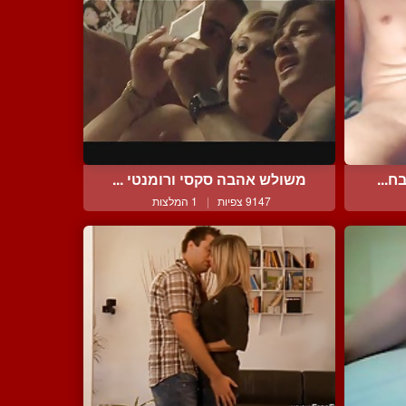
ח...
משולש אהבה סקסי ורומנטי ...
9147 צפיות
|
1 המלצות