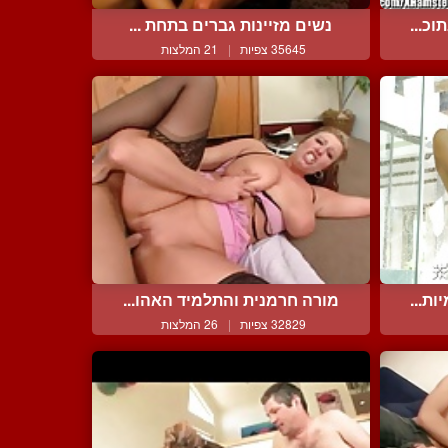
כ...
נשים מזיינות גברים בתחת ...
35645 צפיות
|
21 המלצות
ת...
מורה חרמנית והתלמיד האהו...
32829 צפיות
|
26 המלצות