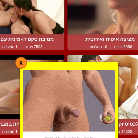
מציצה איטית ואירוטית
מסיבת סקס דו-מינית עם ב
5956 צפיות
|
10 המלצות
7503 צפיות
|
1 המלצות
X
כסיס זקוקה לזין של המא...
הערצות זין איטיות במבחר
14302 צפיות
|
4 המלצות
6138 צפיות
|
1 המלצות