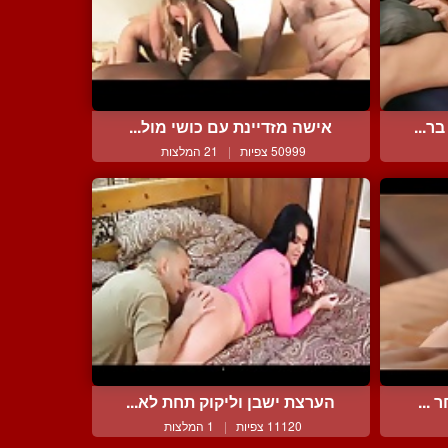
ר...
אישה מזדיינת עם כושי מול...
50999 צפיות
|
21 המלצות
 ...
הערצת ישבן וליקוק תחת לא...
11120 צפיות
|
1 המלצות