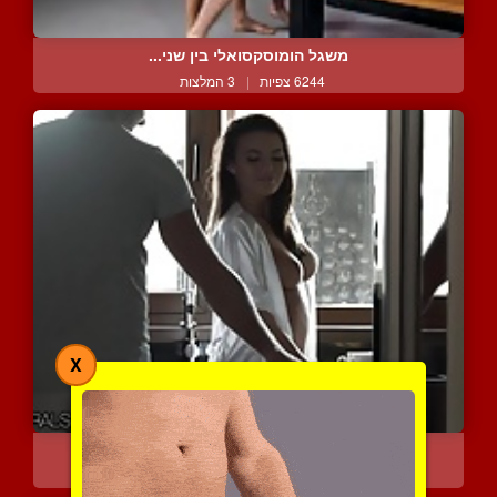
משגל הומוסקסואלי בין שני...
6244 צפיות
|
3 המלצות
X
מאהבים גם בבוקר
11891 צפיות
|
2 המלצות