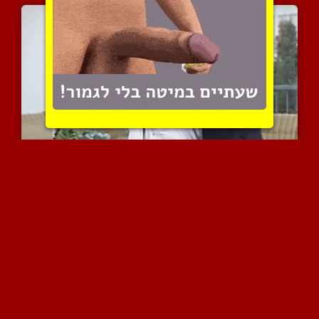
סקס אחרי ארוחה רומנטית ז...
11952 צפיות
|
2 המלצות