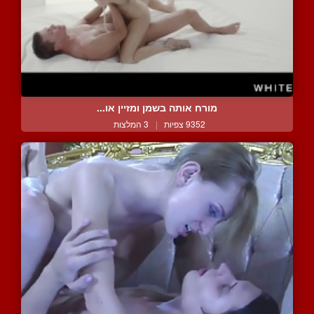
מורח אותה בשמן ומזיין או...
9352 צפיות
|
3 המלצות