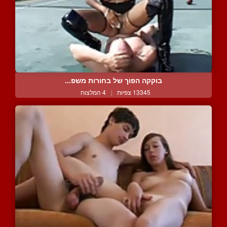
בוקקה הפוך של בחורות משפ...
13345 צפיות
|
4 המלצות