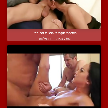
מסיבת סקס דו-מינית עם בר...
7503 צפיות
|
1 המלצות