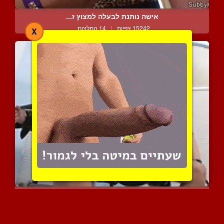
אישה נותנת לבעלה למצוץ ז...
15242 צפיות
|
14 המלצות
X
עבד קשור וחסר אונים מאול...
6859 צפיות
|
3 המלצות