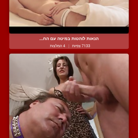
הנאות לוהטות במיטה עם הח...
7133 צפיות
|
4 המלצות