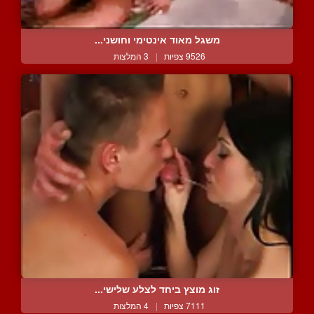
משגל מאוד אינטימי וחושני...
9526 צפיות
|
3 המלצות
זוג מוצץ ביחד לצלע שלישי...
7111 צפיות
|
4 המלצות