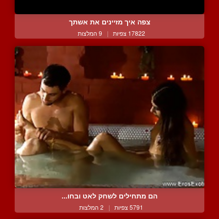
צפה איך מזיינים את אשתך
17822 צפיות
|
9 המלצות
הם מתחילים לשחק לאט ובחו...
5791 צפיות
|
2 המלצות