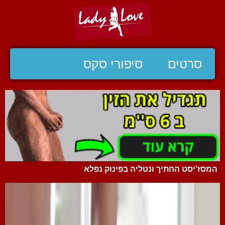
סרטים
סיפורי סקס
המסז'יסט החתיך ונטליה בפינוק נפלא