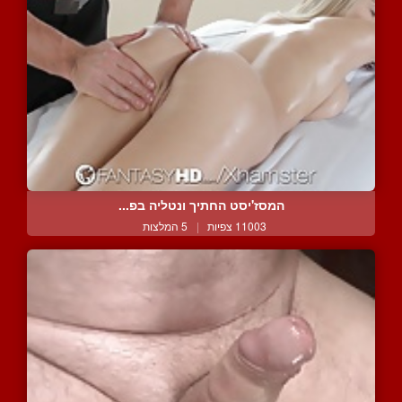
המסז'יסט החתיך ונטליה בפ...
11003 צפיות
|
5 המלצות