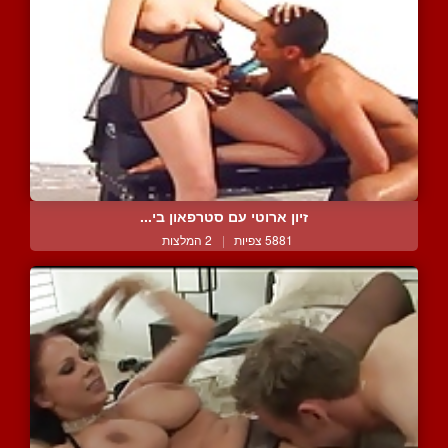
זיון ארוטי עם סטרפאון בי...
5881 צפיות
|
2 המלצות