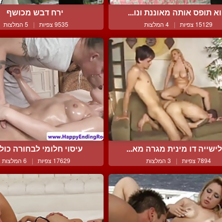
א תופס אותה מאוננת ונו...
ירח דבש מכושף
15129 צפיות
|
4 המלצות
9535 צפיות
|
5 המלצות
ישייה דו מינית מגרה מא...
עיסוי חלומי לבחורה כולל 
7894 צפיות
|
3 המלצות
17629 צפיות
|
6 המלצות