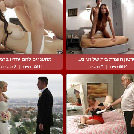
טון תוצרת בית של זוג ס...
מתענגים להם יחדיו ברגע 
9990 צפיות
|
7 המלצות
10644 צפיות
|
2 המלצות