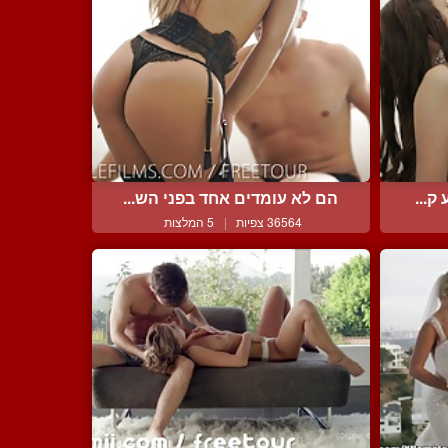
ק...
הם לא עומדים אחד בפני הש...
36564 צפיות
|
5 המלצות