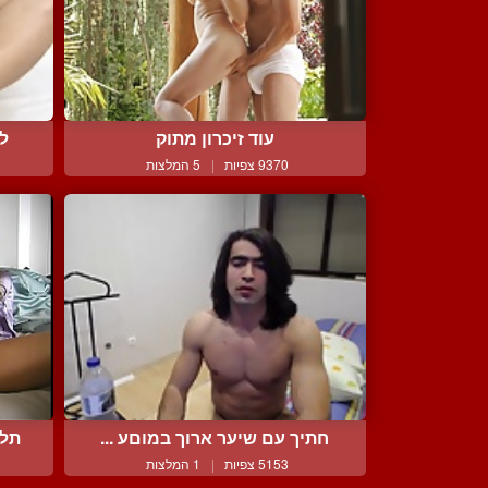
עוד זיכרון מתוק
לי
9370 צפיות
|
5 המלצות
חתיך עם שיער ארוך במוםע ...
תלק
5153 צפיות
|
1 המלצות