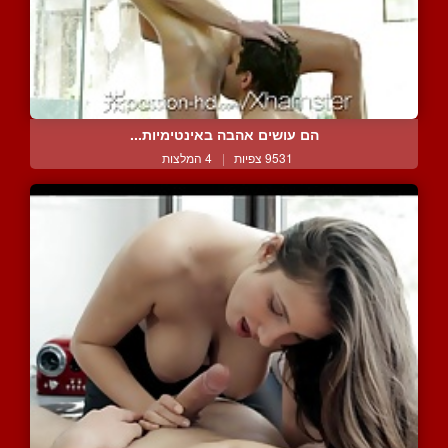
הם עושים אהבה באינטימיות...
9531 צפיות
|
4 המלצות