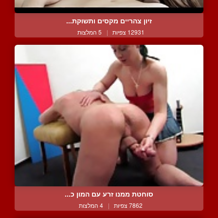
זיון צהריים מקסים ותשוקת...
12931 צפיות
|
5 המלצות
סוחטת ממנו זרע עם המון כ...
7862 צפיות
|
4 המלצות