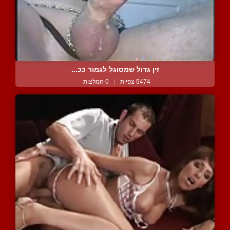
זין גדול שמסוגל לגמור ככ...
5474 צפיות
|
0 המלצות