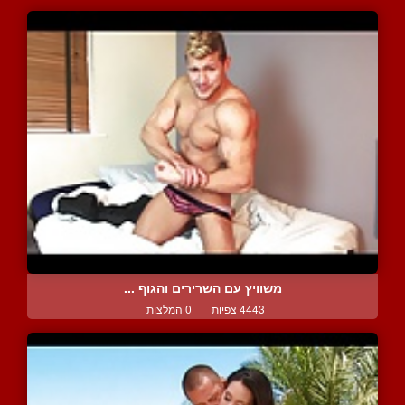
משוויץ עם השרירים והגוף ...
4443 צפיות
|
0 המלצות