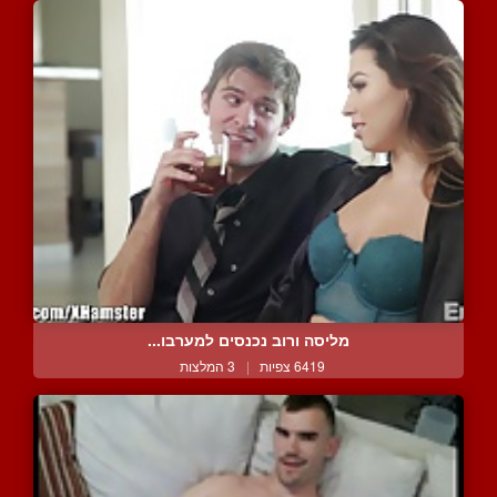
מליסה ורוב נכנסים למערבו...
6419 צפיות
|
3 המלצות