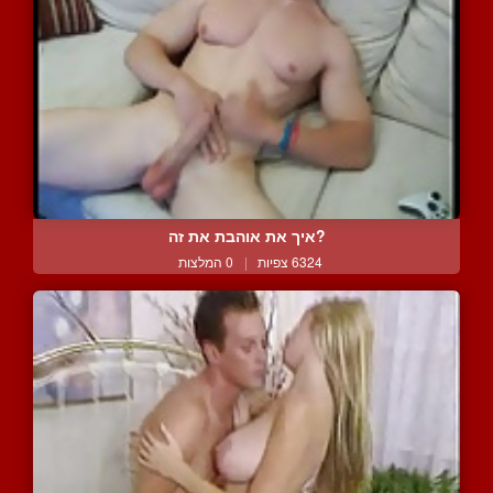
?איך את אוהבת את זה
6324 צפיות
|
0 המלצות