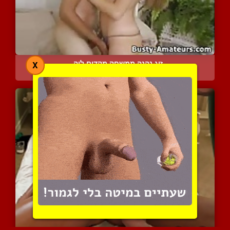
זוג נהנה ממשחק מקדים לוה...
X
10816 צפיות
|
4 המלצות