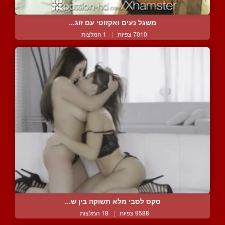
משגל נעים ואקזוטי עם זוג...
7010 צפיות
|
1 המלצות
סקס לסבי מלא תשוקה בין ש...
9588 צפיות
|
18 המלצות