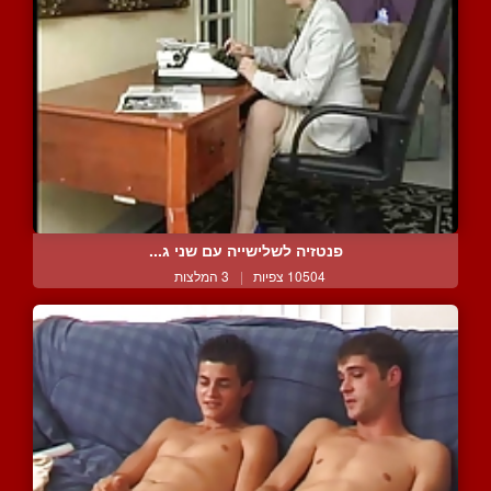
פנטזיה לשלישייה עם שני ג...
10504 צפיות
|
3 המלצות