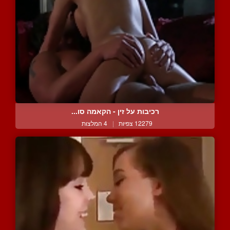
רכיבות על זין - הקאמה סו...
12279 צפיות
|
4 המלצות