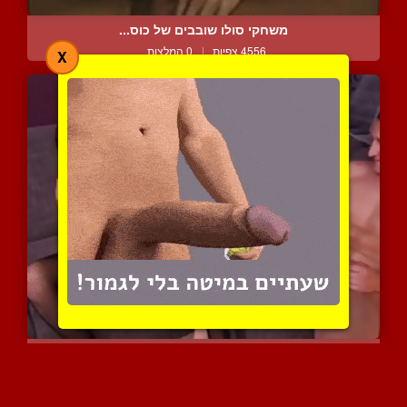
משחקי סולו שובבים של כוס...
4556 צפיות
|
0 המלצות
X
אישה סקסית והמאהב במפגש ...
7328 צפיות
|
2 המלצות