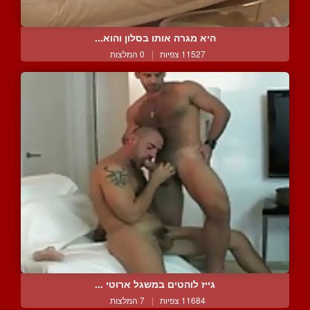
היא מגרה אותו בסלון והוא...
11527 צפיות
|
0 המלצות
גייז לוהטים במשגל ארוטי ...
11684 צפיות
|
7 המלצות