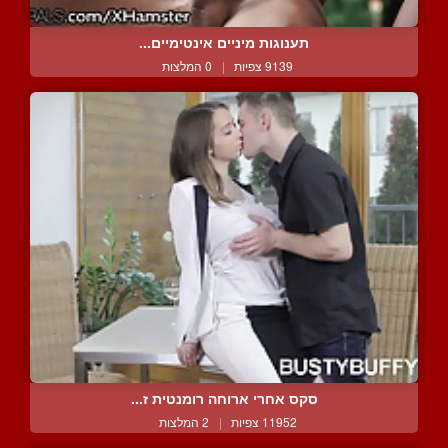
תענוגות מיניים אינטימיים...
9139 צפיות
|
0 המלצות
סקס אחרי ארוחה רומנטית ז...
11952 צפיות
|
2 המלצות