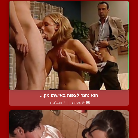
הוא נהנה לצפות באישתו מק...
9496 צפיות
|
7 המלצות