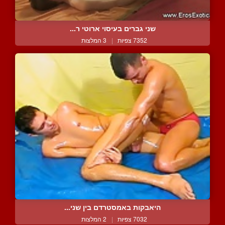
שני גברים בעיסוי ארוטי ר...
7352 צפיות
|
3 המלצות
היאבקות באמסטרדם בין שני...
7032 צפיות
|
2 המלצות