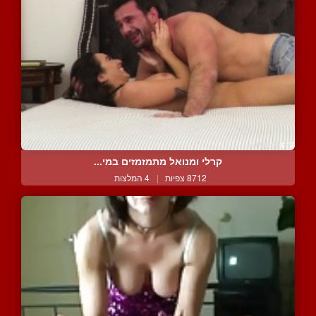
קרלי ומנואל מתמזמזים במי...
8712 צפיות
|
4 המלצות