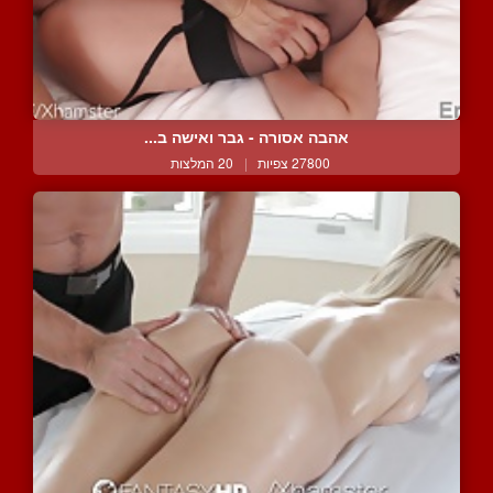
אהבה אסורה - גבר ואישה ב...
27800 צפיות
|
20 המלצות