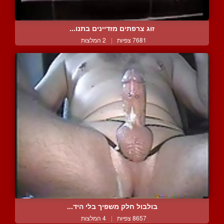
זוג צרפתים מזדיינים בתנו...
7681 צפיות
|
2 המלצות
בולבול חלק משפיך בלי היד...
8657 צפיות
|
4 המלצות