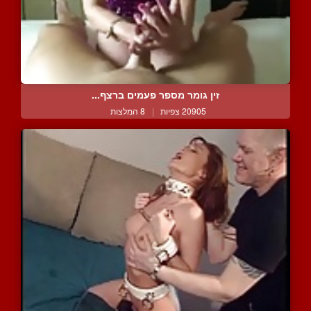
זין גומר מספר פעמים ברצף...
20905 צפיות
|
8 המלצות