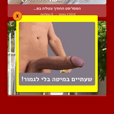
המסז'יסט החתיך ונטליה בפ...
11010 צפיות
|
5 המלצות
X
שני גברים חתיכים ושריריי...
16762 צפיות
|
11 המלצות