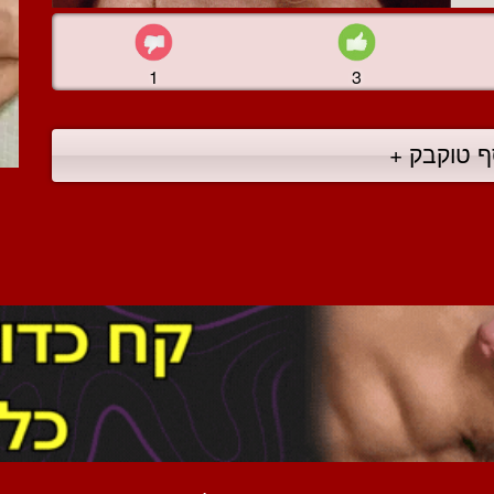
1
3
ף טוקבק +