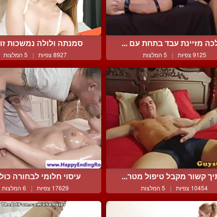
ה מזיינת עבד בתחת עם ...
סמנתה ולולה נמשכות זו ל
9125 צפיות
|
5 המלצות
8927 צפיות
|
5 המלצות
ך קשור מקבל טיפול מטר...
עיסוי חלומי לבחורה כולל 
10454 צפיות
|
5 המלצות
17629 צפיות
|
6 המלצות