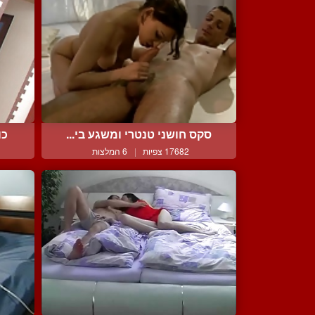
סקס חושני טנטרי ומשגע בי...
כו
17682 צפיות
|
6 המלצות