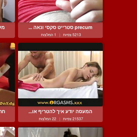
precum סטרייט סקסי ונאה ...
מלכ
5213 צפיות
|
1 המלצות
המעסה יודע איך להטריף או...
חתי
21537 צפיות
|
22 המלצות