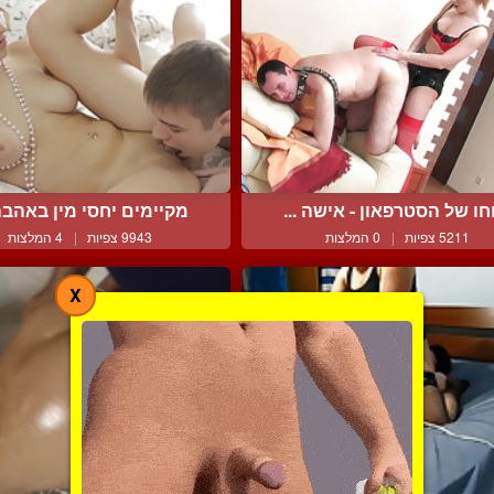
חו של הסטרפאון - אישה ...
מקיימים יחסי מין באהבה 
5211 צפיות
|
0 המלצות
9943 צפיות
|
4 המלצות
X