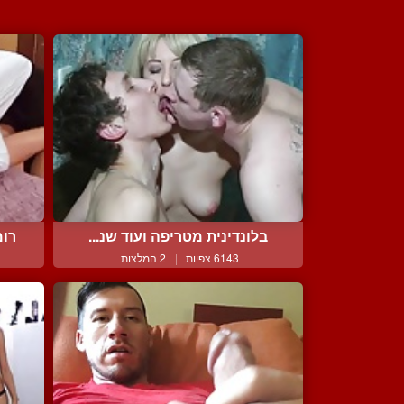
בלונדינית מטריפה ועוד שנ...
רומ
6143 צפיות
|
2 המלצות