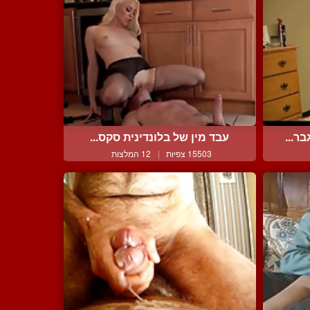
ר...
עבד מין של בלונדינית סקס...
15503 צפיות
|
12 המלצות