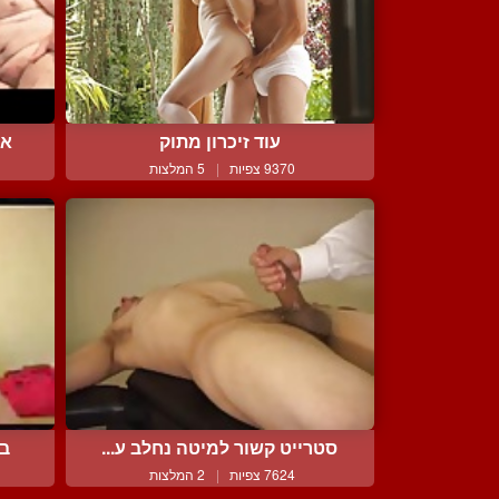
עוד זיכרון מתוק
אי
9370 צפיות
|
5 המלצות
סטרייט קשור למיטה נחלב ע...
בל
7624 צפיות
|
2 המלצות