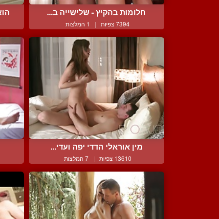
חלומות בהקיץ - שלישייה ב...
הוא
7394 צפיות
|
1 המלצות
מין אוראלי הדדי יפה ועדי...
13610 צפיות
|
7 המלצות