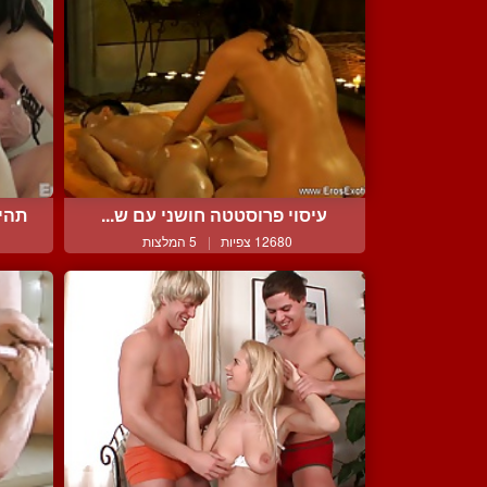
עיסוי פרוסטטה חושני עם ש...
תהי
12680 צפיות
|
5 המלצות