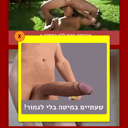
אורגזמה נשית ללא הפסקה ע...
X
14296 צפיות
|
5 המלצות