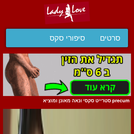
סרטים
סיפורי סקס
precum סטרייט סקסי ונאה מאונן ומוציא