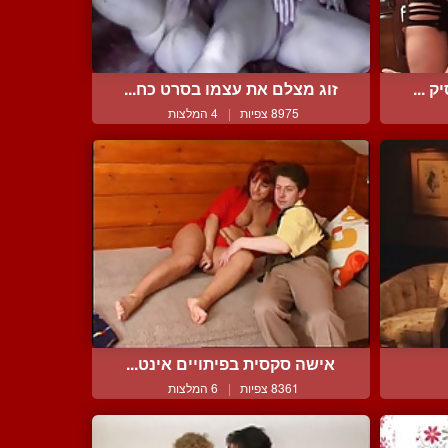
 ...
זוג מצלם את עצמו בסרט כח...
8975 צפיות
|
4 המלצות
אישה סקסית בפיתויים אינט...
8361 צפיות
|
6 המלצות