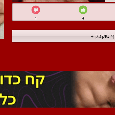
1
4
ף טוקבק +