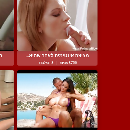
מציצה אינטימית לאחר שהיא...
הז
8756 צפיות
|
3 המלצות