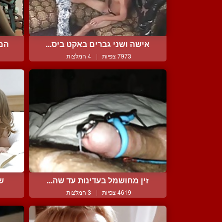
אישה ושני גברים באקט ביס...
הם 
7973 צפיות
|
4 המלצות
זין מחושמל בעדינות עד שה...
שת
4619 צפיות
|
3 המלצות