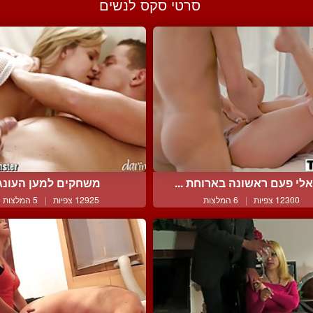
סרטי סקס לנשים
לי פעם ראשונה בארוחת ...
משחקים למען העונג
12300 צפיות
|
6 המלצות
12925 צפיות
|
5 המלצות